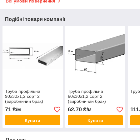
Всі умови повернення
Подібні товари компанії
Труба профільна
Труба профільна
Труб
90x30х1,2 сорт 2
60x30х1,2 сорт 2
(виробничий брак)
(виробничий брак)
71
62,70
111
₴/м
₴/м
Купити
Купити
Про нас