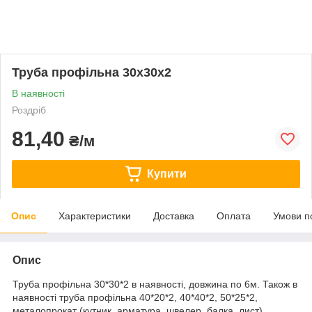
Труба профільна 30x30x2
В наявності
Роздріб
81,40
₴/м
Купити
Опис
Характеристики
Доставка
Оплата
Умови п
Опис
Труба профільна 30*30*2 в наявності, довжина по 6м. Також в
наявності труба профільна 40*20*2, 40*40*2, 50*25*2,
металопрокат (кутник, арматура, швелер, балка, лист)