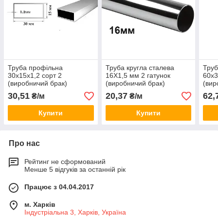
Труба профільна
Труба кругла сталева
Труб
30x15х1,2 сорт 2
16Х1,5 мм 2 гатунок
60x3
(виробничий брак)
(виробничий брак)
(вир
30,51
20,37
62,
₴/м
₴/м
Купити
Купити
Про нас
Рейтинг не сформований
Менше 5 відгуків за останній рік
Працює з 04.04.2017
м. Харків
Індустріальна 3, Харків, Україна