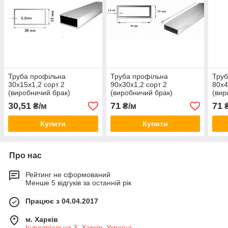
Труба профільна
Труба профільна
Труб
30x15х1,2 сорт 2
90x30х1,2 сорт 2
80x4
(виробничий брак)
(виробничий брак)
(вир
30,51
71
71
₴/м
₴/м
₴
Купити
Купити
Про нас
Рейтинг не сформований
Менше 5 відгуків за останній рік
Працює з 04.04.2017
м. Харків
Індустріальна 3, Харків, Україна