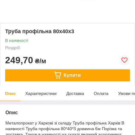
Труба профільна 80x40x3
В наявності
Роздріб
249,70
₴/м
Купити
Опис
Характеристики
Доставка
Оплата
Умови п
Опис
Металопрокат у Харкові зі складу Труба профільна Харків В
наявності Труба профільна 80*40*3 довжина 6м Порізка та
доставка. Також в наявності на складі великий асортимент