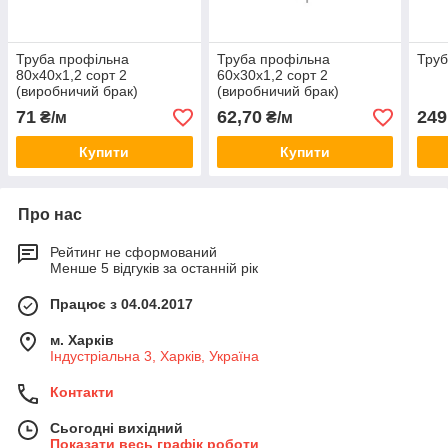
Труба профільна
Труба профільна
Труб
80x40х1,2 сорт 2
60x30х1,2 сорт 2
(виробничий брак)
(виробничий брак)
71
62,70
249
₴/м
₴/м
Купити
Купити
Про нас
Рейтинг не сформований
Менше 5 відгуків за останній рік
Працює з 04.04.2017
м. Харків
Індустріальна 3, Харків, Україна
Контакти
Сьогодні вихідний
Показати весь графік роботи